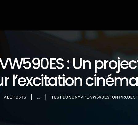
LES
VIDÉOPROJECTEU
RS
BLOG
VW590ES : Un projecte
r l’excitation ciné
ALL POSTS
...
TEST DU SONY VPL-VW590ES : UN PROJECT