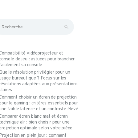
Rechercher
Compatibilité vidéoprojecteur et
console de jeu : astuces pour brancher
facilement sa console
Quelle résolution privilégier pour un
usage bureautique ? Focus sur les
résolutions adaptées aux présentations
claires
Comment choisir un écran de projection
pour le gaming : critères essentiels pour
une faible latence et un contraste élevé
Comparer écran blanc mat et écran
technique alr : bien choisir pour une
projection optimale selon votre pièce
Projection en plein jour : comment