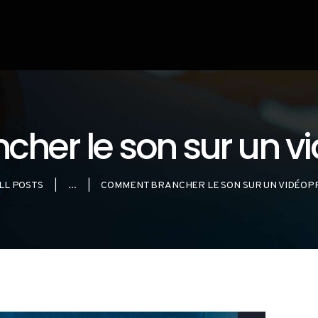
LES
VIDÉOPROJECTEU
RS
BLOG
er le son sur un vi
LL POSTS
...
COMMENT BRANCHER LE SON SUR UN VIDÉOP